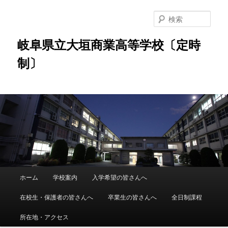
検
索
岐阜県立大垣商業高等学校〔定時
制〕
メ
ホーム
学校案内
入学希望の皆さんへ
メ
イ
ン
在校生・保護者の皆さんへ
卒業生の皆さんへ
全日制課程
イ
メ
ニ
所在地・アクセス
ン
ュ