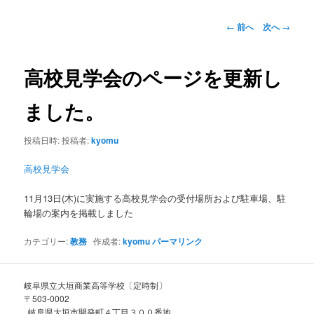
ー
コ
投
←
前へ
次へ
→
稿
ン
ナ
ビ
高校見学会のページを更新し
テ
ゲ
ー
ました。
ン
シ
ョ
投稿日時:
投稿者:
kyomu
ツ
ン
高校見学会
へ
11月13日(木)に実施する高校見学会の受付場所および駐車場、駐
移
輪場の案内を掲載しました
動
カテゴリー:
教務
作成者:
kyomu
パーマリンク
岐阜県立大垣商業高等学校〔定時制〕
〒503-0002
岐阜県大垣市開発町４丁目３００番地