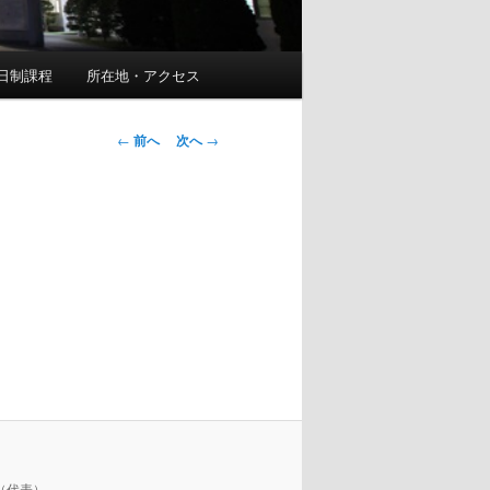
日制課程
所在地・アクセス
投
←
前へ
次へ
→
稿
ナ
ビ
ゲ
ー
シ
ョ
ン
3（代表）