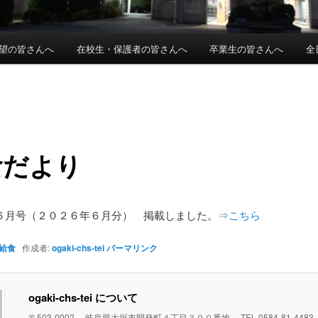
望の皆さんへ
在校生・保護者の皆さんへ
卒業生の皆さんへ
全
食だより
６月号（２０２６年６月分） 掲載しました。
⇒こちら
給食
作成者:
ogaki-chs-tei
パーマリンク
ogaki-chs-tei について
〒503-0002 岐阜県大垣市開発町４丁目３００番地 TEL 0584-81-448