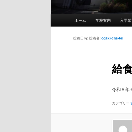
メ
ホーム
学校案内
入学希
メ
イ
ン
イ
メ
投稿日時:
投稿者:
ogaki-chs-tei
ニ
ン
ュ
ー
給
コ
ン
令和８年
テ
カテゴリー:
ン
ツ