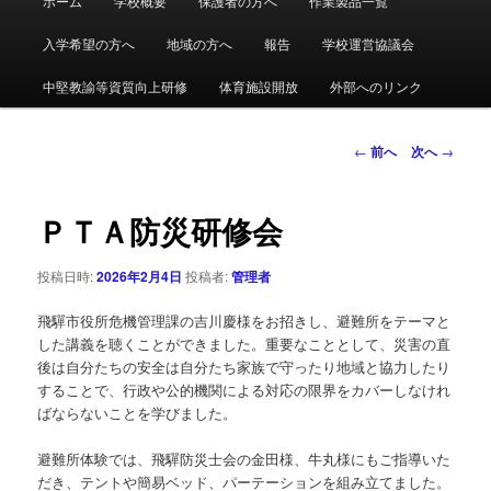
ホーム
学校概要
保護者の方へ
作業製品一覧
メ
イ
ン
入学希望の方へ
地域の方へ
報告
学校運営協議会
イ
メ
ニ
中堅教諭等資質向上研修
体育施設開放
外部へのリンク
ン
ュ
ー
コ
投
←
前へ
次へ
→
稿
ン
ナ
ビ
ＰＴＡ防災研修会
テ
ゲ
ー
投稿日時:
2026年2月4日
投稿者:
管理者
ン
シ
ョ
飛驒市役所危機管理課の吉川慶様をお招きし、避難所をテーマと
ツ
ン
した講義を聴くことができました。重要なこととして、災害の直
後は自分たちの安全は自分たち家族で守ったり地域と協力したり
へ
することで、行政や公的機関による対応の限界をカバーしなけれ
ばならないことを学びました。
移
避難所体験では、飛驒防災士会の金田様、牛丸様にもご指導いた
動
だき、テントや簡易ベッド、パーテーションを組み立てました。