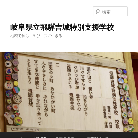
検
索
岐阜県立飛驒吉城特別支援学校
地域で育ち、学び、共に生きる
メ