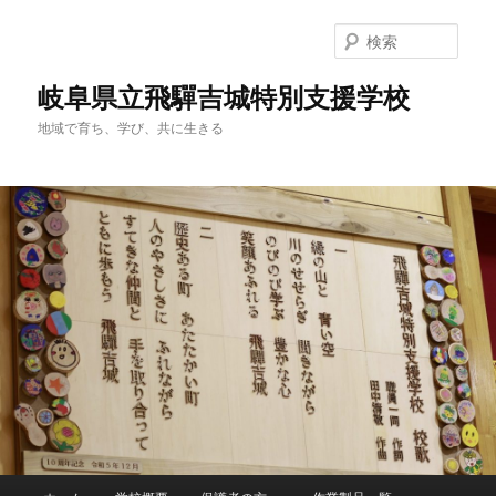
検
索
岐阜県立飛驒吉城特別支援学校
地域で育ち、学び、共に生きる
メ