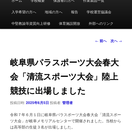
ホーム
学校概要
保護者の方へ
作業製品一覧
メ
イ
ン
入学希望の方へ
地域の方へ
報告
学校運営協議会
イ
メ
ニ
中堅教諭等資質向上研修
体育施設開放
外部へのリンク
ン
ュ
ー
コ
投
←
前へ
次へ
→
稿
ン
ナ
ビ
岐阜県パラスポーツ大会春大
テ
ゲ
ー
会「清流スポーツ大会」陸上
ン
シ
ョ
競技に出場しました
ツ
ン
へ
投稿日時:
2025年6月5日
投稿者:
管理者
令和７年６月１日に岐阜県パラスポーツ大会春大会「清流スポー
移
ツ大会」が岐阜メモリアルセンターで開催されました。当校から
は高等部の生徒３名が出場しました。
動