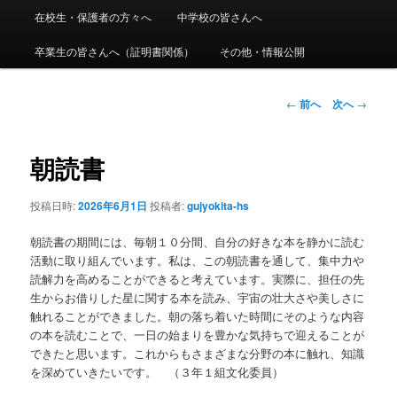
ニ
在校生・保護者の方々へ
中学校の皆さんへ
ン
ュ
ー
卒業生の皆さんへ（証明書関係）
その他・情報公開
コ
ン
投
←
前へ
次へ
→
稿
ナ
テ
ビ
朝読書
ゲ
ン
ー
投稿日時:
2026年6月1日
投稿者:
gujyokita-hs
シ
ツ
ョ
朝読書の期間には、毎朝１０分間、自分の好きな本を静かに読む
ン
へ
活動に取り組んでいます。私は、この朝読書を通して、集中力や
読解力を高めることができると考えています。実際に、担任の先
移
生からお借りした星に関する本を読み、宇宙の壮大さや美しさに
触れることができました。朝の落ち着いた時間にそのような内容
動
の本を読むことで、一日の始まりを豊かな気持ちで迎えることが
できたと思います。これからもさまざまな分野の本に触れ、知識
を深めていきたいです。 （３年１組文化委員）