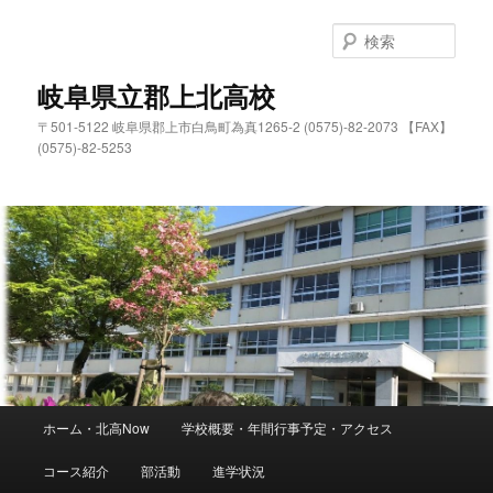
検
索
岐阜県立郡上北高校
〒501-5122 岐阜県郡上市白鳥町為真1265-2 (0575)-82-2073 【FAX】
(0575)-82-5253
メ
ホーム・北高Now
学校概要・年間行事予定・アクセス
メ
イ
ン
コース紹介
部活動
進学状況
イ
メ