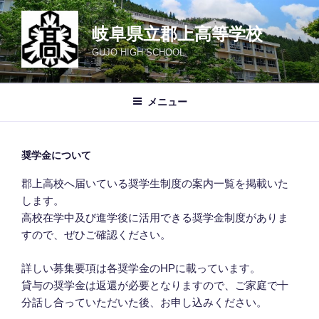
コ
ン
岐阜県立郡上高等学校
テ
GUJO HIGH SCHOOL
ン
ツ
へ
メニュー
ス
キ
ッ
奨学金について
プ
郡上高校へ届いている奨学生制度の案内一覧を掲載いた
します。
高校在学中及び進学後に活用できる奨学金制度がありま
すので、ぜひご確認ください。
詳しい募集要項は各奨学金のHPに載っています。
貸与の奨学金は返還が必要となりますので、ご家庭で十
分話し合っていただいた後、お申し込みください。