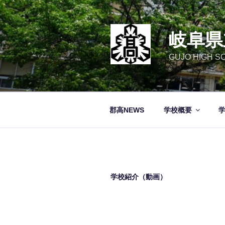
コ
ン
テ
岐阜県
ン
ツ
GUJO HIGH S
へ
ス
キ
ッ
郡高NEWS
学校概要
プ
学校紹介（動画）