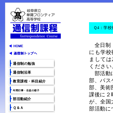
Ｑ4：学校
全日制・
にも学校
ましては
通信制の勉強
ください
部活動に
通信制沿革
部、バス
教育課程・科目紹介
部、美術
年間行事・生徒の様子
課後に２
部活動紹介
が、全国
部活動に
Ｑ＆Ａ