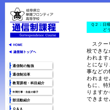
Ｑ２：日曜
どうすれ
スクーリ
校できな
われます
とになり
通信制の勉強
事などの
通信制沿革
われませ
教育課程・科目紹介
もに、特
りますか
年間行事・生徒の様子
できませ
部活動紹介
Ｑ＆Ａ