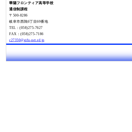
華陽フロンティア高等学校
通信制課程
〒500-8286
岐阜市西鶉6丁目69番地
TEL：(058)275-7627
FAX：(058)275-7186
c27350@gifu-net.ed.jp