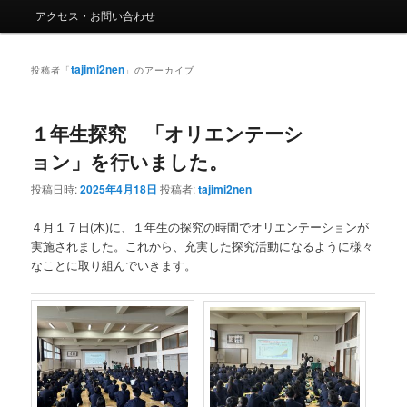
ー
アクセス・お問い合わせ
コ
ン
ン
テ
tajimi2nen
投稿者「
」のアーカイブ
テ
ン
１年生探究 「オリエンテーシ
ン
ツ
ョン」を行いました。
ツ
へ
投稿日時:
2025年4月18日
投稿者:
tajimi2nen
へ
移
４月１７日(木)に、１年生の探究の時間でオリエンテーションが
実施されました。これから、充実した探究活動になるように様々
移
動
なことに取り組んでいきます。
動