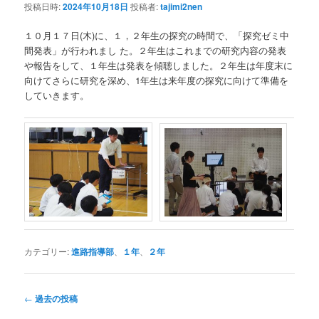
投稿日時:
2024年10月18日
投稿者:
tajimi2nen
１０月１７日(木)に、１，２年生の探究の時間で、「探究ゼミ中
間発表」が行われまし た。２年生はこれまでの研究内容の発表
や報告をして、１年生は発表を傾聴しました。２年生は年度末に
向けてさらに研究を深め、1年生は来年度の探究に向けて準備を
していきます。
カテゴリー:
進路指導部
、
１年
、
２年
投
←
過去の投稿
稿