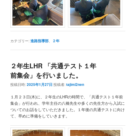
カテゴリー:
進路指導部
、
２年
２年生LHR 「共通テスト１年
前集会」を行いました。
投稿日時:
2025年1月27日
投稿者:
tajimi2nen
１月２３日(木)に、２年生のLHRの時間で、「共通テスト１年前
集会」が行われ、学年主任の八橋先生や多くの先生方から入試に
ついてのお話をしていただきました。１年後の共通テストに向け
て、早めに準備をしていきます。