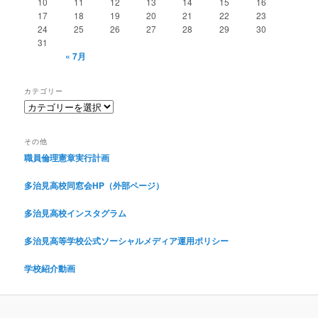
10
11
12
13
14
15
16
17
18
19
20
21
22
23
24
25
26
27
28
29
30
31
« 7月
カテゴリー
カ
テ
ゴ
その他
リ
職員倫理憲章実行計画
ー
多治見高校同窓会HP（外部ページ）
多治見高校インスタグラム
多治見高等学校公式ソーシャルメディア運用ポリシー
学校紹介動画