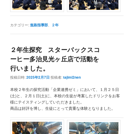
カテゴリー:
進路指導部
、
２年
２年生探究 スターバックスコ
ーヒー多治見光ヶ丘店で活動を
行いました。
投稿日時:
2025年2月7日
投稿者:
tajimi2nen
本校２年生の探究活動「企業連携ゼミ」において、１月２５日
(土)と、２月１日(土)に、本校の生徒が考案したドリンクをお客
様にテイスティングしていただきました。
商品は好評を博し、生徒にとって貴重な体験となりました。