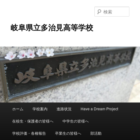
検
索
岐阜県立多治見高等学校
メ
ホーム
学校案内
進路状況
Have a Dream Project
メ
サ
イ
ン
在校生・保護者の皆様へ
中学生の皆様へ
イ
ブ
メ
ニ
学校評価・各種報告
卒業生の皆様へ
部活動
ン
コ
ュ