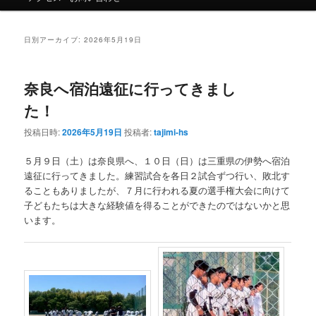
コ
ン
ン
テ
日別アーカイブ:
2026年5月19日
テ
ン
奈良へ宿泊遠征に行ってきまし
ン
ツ
た！
ツ
へ
投稿日時:
2026年5月19日
投稿者:
tajimi-hs
へ
移
５月９日（土）は奈良県へ、１０日（日）は三重県の伊勢へ宿泊
遠征に行ってきました。練習試合を各日２試合ずつ行い、敗北す
移
動
ることもありましたが、７月に行われる夏の選手権大会に向けて
子どもたちは大きな経験値を得ることができたのではないかと思
動
います。