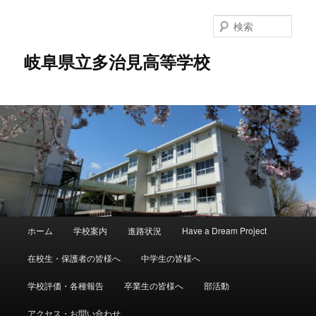
検
索
岐阜県立多治見高等学校
メ
ホーム
学校案内
進路状況
Have a Dream Project
メ
サ
イ
ン
在校生・保護者の皆様へ
中学生の皆様へ
イ
ブ
メ
ニ
学校評価・各種報告
卒業生の皆様へ
部活動
ン
コ
ュ
ー
アクセス・お問い合わせ