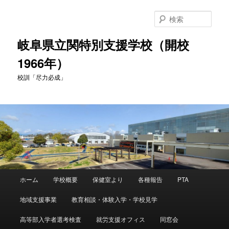
検
索
岐阜県立関特別支援学校（開校
1966年）
校訓「尽力必成」
メ
ホーム
学校概要
保健室より
各種報告
PTA
メ
イ
ン
地域支援事業
教育相談・体験入学・学校見学
イ
メ
ニ
高等部入学者選考検査
就労支援オフィス
同窓会
ン
ュ