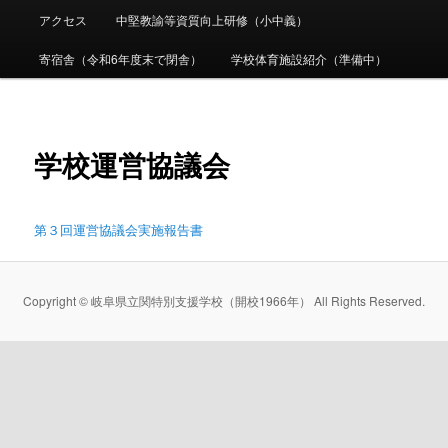
ー
アクセス
中堅教諭等資質向上研修（小中義）
コ
寄宿舎（令和6年度末で閉舎）
学校体育施設紹介（準備中）
ン
テ
学校運営協議会
ン
ツ
第３回運営協議会実施報告書
へ
移
Copyright © 岐阜県立関特別支援学校（開校1966年） All Rights Reserved.
動