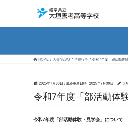
コ
ナ
ン
ビ
テ
ゲ
ン
ー
ツ
シ
へ
ョ
ス
ン
キ
に
ッ
移
HOME
大養NEWS
学校行事
令和7年度「部活動体
プ
動
2025年7月30日
/ 最終更新日時 :
2025年7月30日
大
令和7年度「部活動体
令和
7
年度「部活動体験・見学会」について