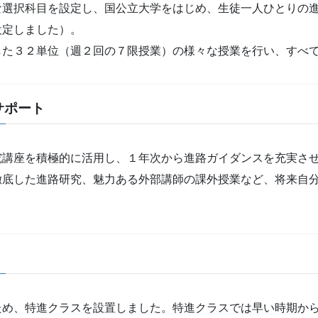
な選択科目を設定し、国公立大学をはじめ、生徒一人ひとりの
設定しました）。
した３２単位（週２回の７限授業）の様々な授業を行い、すべ
サポート
究講座を積極的に活用し、１年次から進路ガイダンスを充実さ
徹底した進路研究、魅力ある外部講師の課外授業など、将来自
ため、特進クラスを設置しました。特進クラスでは早い時期か