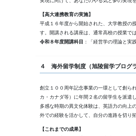
実現に向けて、あなたのやる気と夢の実現
【高大連携教育の実施】
平成１６年度から開始された、大学教授の
す。開講される講座は、通常高校の授業で
令和８年度開講科目
：「経営学の理論と実
４ 海外留学制度（旭陵留学プログ
創立１００周年記念事業の一環として創ら
カ・カナダ等）に年間２名の留学生を派遣
多感な時期の異文化体験は、英語力の向上の
外での経験を活かして、自分の進路を切り
【これまでの成果】