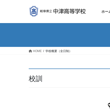
コ
ナ
ン
ビ
ホー
テ
ゲ
ン
ー
ツ
シ
へ
ョ
ス
ン
キ
に
ッ
移
HOME
学校概要（全日制）
プ
動
校訓