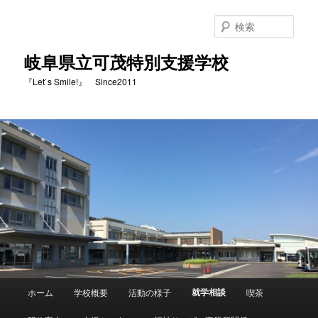
検
索
岐阜県立可茂特別支援学校
『Let`s Smile!』 Since2011
メ
就学相談
ホーム
学校概要
活動の様子
喫茶
メ
イ
ン