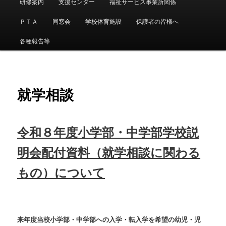
研修案内
支援センター
福祉サービス事業所関係
イ
メ
ニ
ＰＴＡ
同窓会
学校体育施設
保護者の皆様へ
ン
ュ
ー
各種報告等
コ
ン
就学相談
テ
ン
令和８年度小学部・中学部学校説
ツ
明会配付資料（就学相談に関わる
へ
もの）について
移
動
来年度当校小学部・中学部への入学・転入学を希望の幼児・児