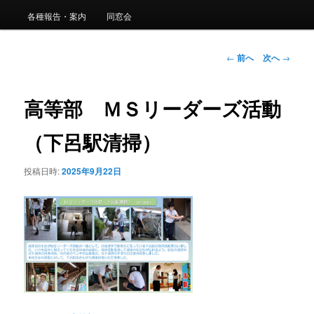
ュ
ー
各種報告・案内
同窓会
コ
ン
投
←
前へ
次へ
→
稿
ナ
テ
ビ
高等部 ＭＳリーダーズ活動
ゲ
ン
ー
（下呂駅清掃）
シ
ツ
ョ
投稿日時:
2025年9月22日
ン
へ
移
動