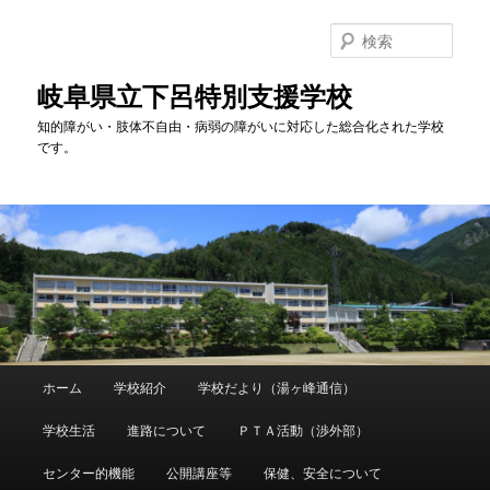
検
索
岐阜県立下呂特別支援学校
知的障がい・肢体不自由・病弱の障がいに対応した総合化された学校
です。
メ
ホーム
学校紹介
学校だより（湯ヶ峰通信）
メ
イ
ン
学校生活
進路について
ＰＴＡ活動（渉外部）
イ
メ
ニ
センター的機能
公開講座等
保健、安全について
ン