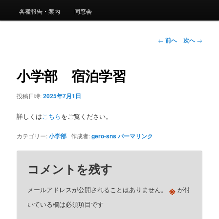
ュ
ー
各種報告・案内
同窓会
コ
ン
投
←
前へ
次へ
→
稿
ナ
テ
ビ
小学部 宿泊学習
ゲ
ン
ー
投稿日時:
2025年7月1日
シ
ツ
ョ
詳しくは
こちら
をご覧ください。
ン
へ
カテゴリー:
小学部
作成者:
gero-sns
パーマリンク
移
動
コメントを残す
※
メールアドレスが公開されることはありません。
が付
いている欄は必須項目です