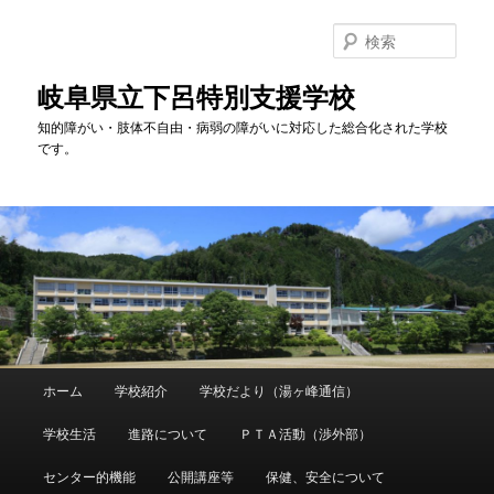
検
索
岐阜県立下呂特別支援学校
知的障がい・肢体不自由・病弱の障がいに対応した総合化された学校
です。
メ
ホーム
学校紹介
学校だより（湯ヶ峰通信）
メ
イ
ン
学校生活
進路について
ＰＴＡ活動（渉外部）
イ
メ
ニ
センター的機能
公開講座等
保健、安全について
ン