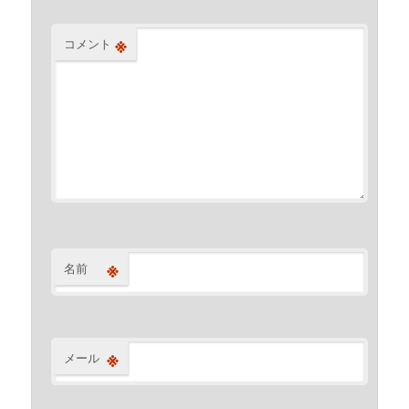
※
コメント
※
名前
※
メール