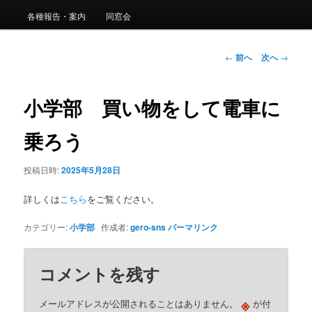
ュ
ー
各種報告・案内
同窓会
コ
ン
投
←
前へ
次へ
→
稿
ナ
テ
ビ
小学部 買い物をして電車に
ゲ
ン
ー
乗ろう
シ
ツ
ョ
投稿日時:
2025年5月28日
ン
へ
詳しくは
こちら
をご覧ください。
移
カテゴリー:
小学部
作成者:
gero-sns
パーマリンク
動
コメントを残す
※
メールアドレスが公開されることはありません。
が付