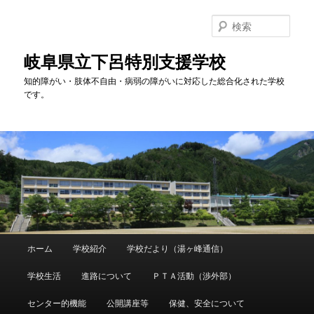
検
索
岐阜県立下呂特別支援学校
知的障がい・肢体不自由・病弱の障がいに対応した総合化された学校
です。
メ
ホーム
学校紹介
学校だより（湯ヶ峰通信）
メ
イ
ン
学校生活
進路について
ＰＴＡ活動（渉外部）
イ
メ
ニ
センター的機能
公開講座等
保健、安全について
ン