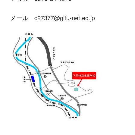
メール c27377@gifu-net.ed.jp