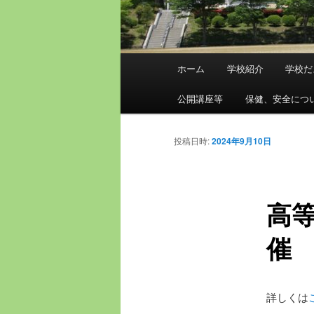
メ
ホーム
学校紹介
学校だ
メ
イ
ン
公開講座等
保健、安全につ
イ
メ
ニ
ン
投稿日時:
2024年9月10日
ュ
ー
コ
高
ン
催
テ
ン
詳しくは
ツ