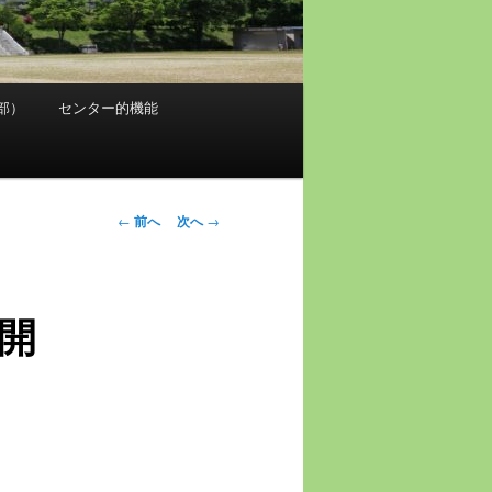
部）
センター的機能
投
←
前へ
次へ
→
稿
ナ
ビ
開
ゲ
ー
シ
ョ
ン