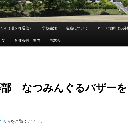
より（湯ヶ峰通信）
学校生活
進路について
ＰＴＡ活動（渉外
いて
各種報告・案内
同窓会
等部 なつみんぐるバザーを
こちら
をご覧ください。