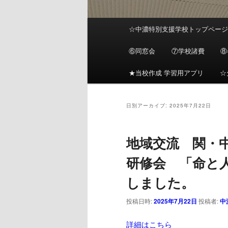
メ
☆中濃特別支援学校トップペー
メ
サ
イ
ン
⑥同窓会
⑦学校諸費
⑧
イ
ブ
メ
ニ
★当校作成 学習用アプリ
☆
ン
コ
ュ
ー
コ
ン
日別アーカイブ:
2025年7月22日
ン
テ
地域交流 関・
テ
ン
研修会 「命と
しました。
ン
ツ
投稿日時:
2025年7月22日
投稿者:
中
ツ
へ
詳細はこちら