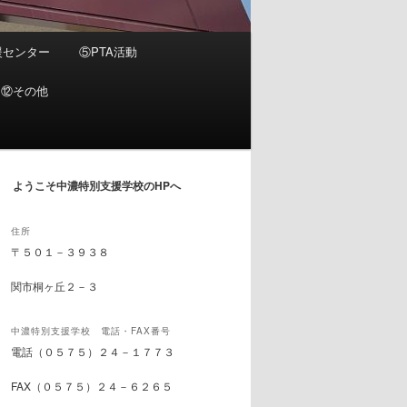
援センター
⑤PTA活動
⑫その他
ようこそ中濃特別支援学校のHPへ
住所
〒５０１－３９３８
関市桐ヶ丘２－３
中濃特別支援学校 電話・FAX番号
電話（０５７５）２４－１７７３
FAX（０５７５）２４－６２６５