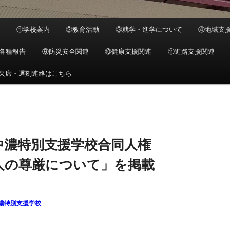
ジ
①学校案内
②教育活動
③就学・進学について
④地域支
各種報告
⑨防災安全関連
⑩健康支援関連
⑪進路支援関連
欠席・遅刻連絡はこちら
中濃特別支援学校合同人権
人の尊厳について」を掲載
濃特別支援学校