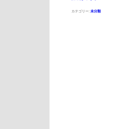
へ
移
カテゴリー:
未分類
移
動
動