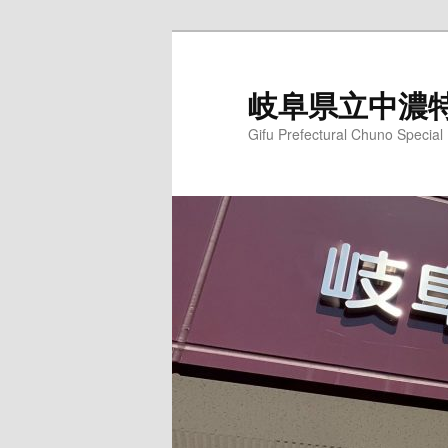
岐阜県立中濃
Gifu Prefectural Chuno Specia