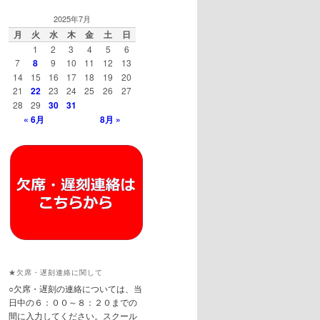
2025年7月
月
火
水
木
金
土
日
1
2
3
4
5
6
7
8
9
10
11
12
13
14
15
16
17
18
19
20
21
22
23
24
25
26
27
28
29
30
31
« 6月
8月 »
★欠席・遅刻連絡に関して
○欠席・遅刻の連絡については、当
日中の６：００～８：２０までの
間に入力してください。スクール