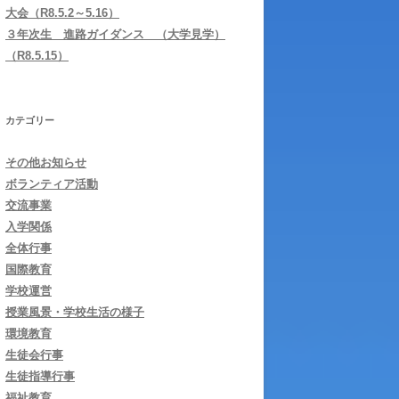
大会（R8.5.2～5.16）
３年次生 進路ガイダンス （大学見学）
（R8.5.15）
カテゴリー
その他お知らせ
ボランティア活動
交流事業
入学関係
全体行事
国際教育
学校運営
授業風景・学校生活の様子
環境教育
生徒会行事
生徒指導行事
福祉教育