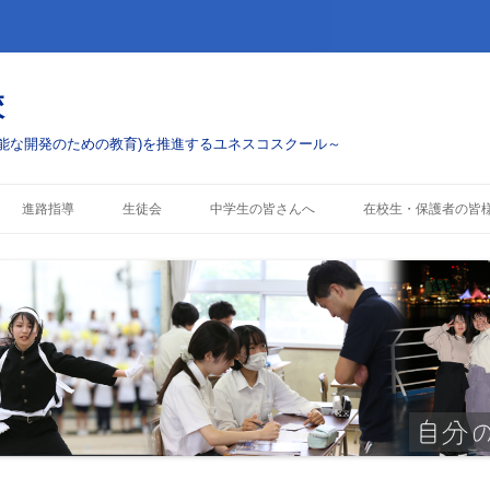
校
能な開発のための教育)を推進するユネスコスクール～
コ
ン
進路指導
生徒会
中学生の皆さんへ
在校生・保護者の皆
テ
ン
ツ
進路実績
学校案内
お知らせ・配布物
へ
ス
キ
行事・ボランティアへ
入試情報
行事予定
ッ
プ
部活動
警報発表時の対応
コスクール)への挑戦
これまでのESD活動
制服について
各種手続き・証明書(
へ)
授業料および奨学金