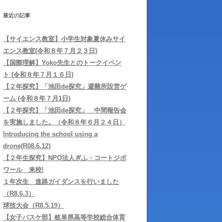
学習サポートに
最近の記事
【サイエンス教室】小学生対象夏休みサイ
エンス教室(令和８年７月２３日)
【国際理解】Yoko先生とのトークイベン
ト (令和８年７月１６日)
【２年探究】「池田de探究」避難所設営ゲ
ーム (令和８年７月1日)
【２年探究】「池田de探究」 中間報告会
を実施しました。（令和８年６月２４日）
Introducing the school using a
drone(R08.6.12)
【２年生探究】NPO法人ぎふ・コートジボ
ワール 来校!
１年次生 進路ガイダンスを行いました
（R8.6.3）
球技大会（R8.5.19）
【女子バスケ部】岐阜県高等学校総合体育