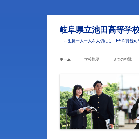
岐阜県立池田高等学
～生徒一人一人を大切にし、ESD(持続可
ホーム
学校概要
３つの挑戦
校長あいさつ
学びの挑戦
校章・校訓・校歌
部活動・学校
の挑戦
学校案内
ESD(ユネス
学校評価
学校いじめ防止基本方針
生徒心得・校則