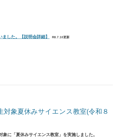
池田高校オンライン
ついて
育友会
いました。【説明会詳細】
R8.7.10更新
て
生対象夏休みサイエンス教室(令和８
対象に「夏休みサイエンス教室」を実施しました。