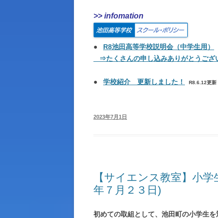
>> infomation
生徒指導ガイドライン
池田高校物品調達ルール
●
R8池田高等学校説明会（中学生用）
契約情報
⇒たくさんの申し込みありがとうござ
岐阜県職員倫理憲章
●
学校紹介 更新しました！
R8.6.12更新
アクセス
岐阜県立学校体育施設開放につい
2023年7月1日
その他
【サイエンス教室】小学
年７月２３日)
初めての取組として、池田町の小学生を