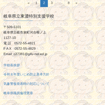
投
固
固
固
固
«
1
2
3
…
8
»
稿
定
定
定
定
ペ
ペ
ペ
ペ
ナ
岐阜県立東濃特別支援学校
ー
ー
ー
ー
ビ
ジ
ジ
ジ
ジ
〒509-5101
ゲ
岐阜県土岐市泉町河合根ノ上
ー
1127-10
シ
電 話 0572-55-4821
ョ
F A X 0572-55-4829
Email c27381@gifu-net.ed.jp
ン
学校長挨拶
令和８年度いじめ防止基本方針
気象警報発表時の対応について
岐阜県職員倫理憲章