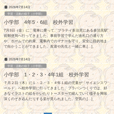
2026年7月14日
学習・活動の様子（小学部）
小学部 4年5・6組 校外学習
7月3日（金）に、電車に乗って、プラティ多治見にある多治見駅
前郵便局へ行ってきました。事前学習で学んだ改札口の通り方
や、ホームでの約束、電車内でのマナーを守り、安全に目的地ま
で向かうことができました。友達や先生と一緒に車 […]
2026年7月14日
学習・活動の様子（小学部）
小学部 1・2・3・4年1組 校外学習
７月２日（木）に１・２・３・４年１組の児童が「サイエンスワ
ールド」へ校外学習に行ってきました。プラバンつくりでは、好
きなイラストの絵をかいたりトースターで縮んでいく様子を興味
深くのぞき込んだりする姿が見られました。空気の […]