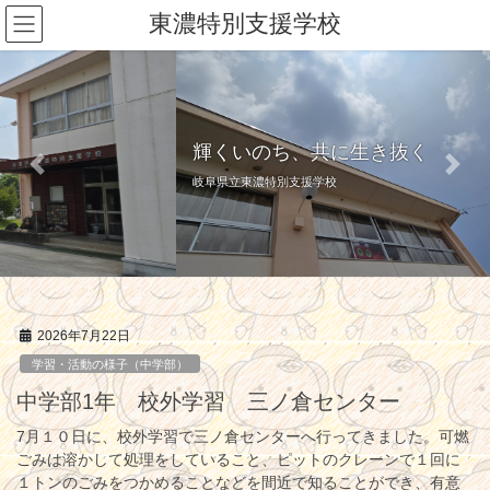
コ
ナ
東濃特別支援学校
ン
ビ
テ
ゲ
ン
ー
ツ
シ
へ
ョ
ス
ン
輝くいのち、共に生き抜く
キ
に
Previous
Next
岐阜県立東濃特別支援学校
ッ
移
プ
動
2026年7月22日
学習・活動の様子（中学部）
中学部1年 校外学習 三ノ倉センター
7月１０日に、校外学習で三ノ倉センターへ行ってきました。可燃
ごみは溶かして処理をしていること、ピットのクレーンで１回に
１トンのごみをつかめることなどを間近で知ることができ、有意