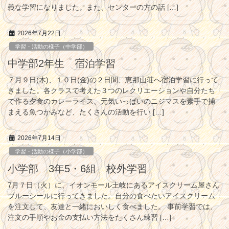
義な学習になりました。また、センターの方の話 […]
2026年7月22日
学習・活動の様子（中学部）
中学部2年生 宿泊学習
７月９日(木)、１０日(金)の２日間、恵那山荘へ宿泊学習に行って
きました。各クラスで考えた３つのレクリエーションや自分たち
で作る夕食のカレーライス、元気いっぱいのニジマスを素手で捕
まえる魚つかみなど、たくさんの活動を行い […]
2026年7月14日
学習・活動の様子（小学部）
小学部 3年5・6組 校外学習
7月７日（火）に、イオンモール土岐にあるアイスクリーム屋さん
ブルーシールに行ってきました。自分の食べたいアイスクリーム
を注文して、友達と一緒においしく食べました。 事前学習では、
注文の手順やお金の支払い方法をたくさん練習 […]