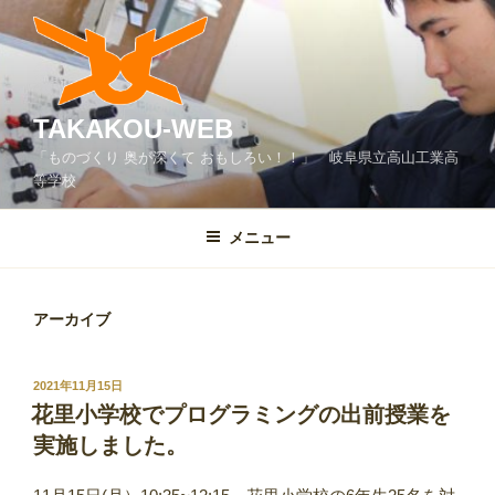
コ
ン
テ
ン
ツ
TAKAKOU-WEB
へ
「ものづくり 奥が深くて おもしろい！！」 岐阜県立高山工業高
ス
等学校
キ
ッ
メニュー
プ
アーカイブ
投
2021年11月15日
稿
花里小学校でプログラミングの出前授業を
日:
実施しました。