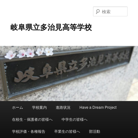
検
索
岐阜県立多治見高等学校
メ
ホーム
学校案内
進路状況
Have a Dream Project
メ
イ
ン
在校生・保護者の皆様へ
中学生の皆様へ
イ
メ
ニ
学校評価・各種報告
卒業生の皆様へ
部活動
ン
ュ