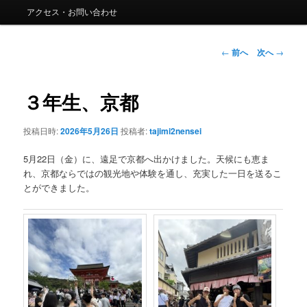
ー
アクセス・お問い合わせ
コ
ン
投
←
前へ
次へ
→
稿
ナ
テ
ビ
３年生、京都
ゲ
ン
ー
投稿日時:
2026年5月26日
投稿者:
tajimi2nensei
シ
ツ
ョ
5月22日（金）に、遠足で京都へ出かけました。天候にも恵ま
ン
へ
れ、京都ならではの観光地や体験を通し、充実した一日を送るこ
とができました。
移
動