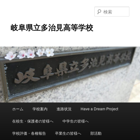
検
索
岐阜県立多治見高等学校
メ
ホーム
学校案内
進路状況
Have a Dream Project
メ
イ
ン
在校生・保護者の皆様へ
中学生の皆様へ
イ
メ
ニ
学校評価・各種報告
卒業生の皆様へ
部活動
ン
ュ