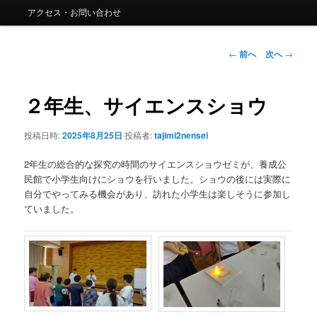
ー
アクセス・お問い合わせ
コ
ン
投
←
前へ
次へ
→
稿
ナ
テ
ビ
２年生、サイエンスショウ
ゲ
ン
ー
投稿日時:
2025年8月25日
投稿者:
tajimi2nensei
シ
ツ
ョ
2年生の総合的な探究の時間のサイエンスショウゼミが、養成公
ン
へ
民館で小学生向けにショウを行いました。ショウの後には実際に
自分でやってみる機会があり、訪れた小学生は楽しそうに参加し
移
ていました。
動