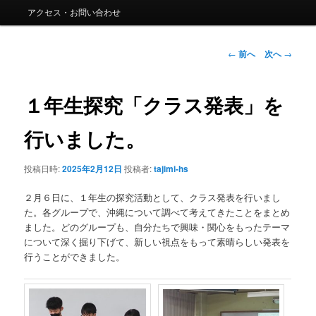
ー
アクセス・お問い合わせ
コ
ン
投
←
前へ
次へ
→
稿
ナ
テ
ビ
１年生探究「クラス発表」を
ゲ
ン
ー
行いました。
シ
ツ
ョ
投稿日時:
2025年2月12日
投稿者:
tajimi-hs
ン
へ
２月６日に、１年生の探究活動として、クラス発表を行いまし
移
た。各グループで、沖縄について調べて考えてきたことをまとめ
ました。どのグループも、自分たちで興味・関心をもったテーマ
動
について深く掘り下げて、新しい視点をもって素晴らしい発表を
行うことができました。