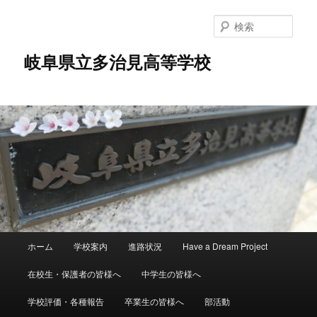
検
索
岐阜県立多治見高等学校
メ
ホーム
学校案内
進路状況
Have a Dream Project
メ
イ
ン
在校生・保護者の皆様へ
中学生の皆様へ
イ
メ
ニ
学校評価・各種報告
卒業生の皆様へ
部活動
ン
ュ