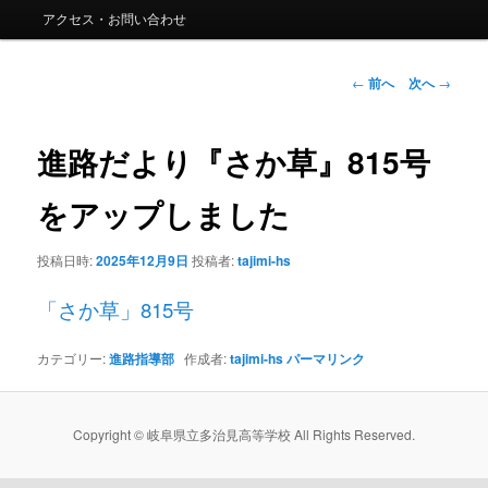
ー
アクセス・お問い合わせ
コ
ン
投
←
前へ
次へ
→
稿
ナ
テ
ビ
進路だより『さか草』815号
ゲ
ン
ー
をアップしました
シ
ツ
ョ
投稿日時:
2025年12月9日
投稿者:
tajimi-hs
ン
へ
「さか草」815号
移
カテゴリー:
進路指導部
作成者:
tajimi-hs
パーマリンク
動
Copyright © 岐阜県立多治見高等学校 All Rights Reserved.