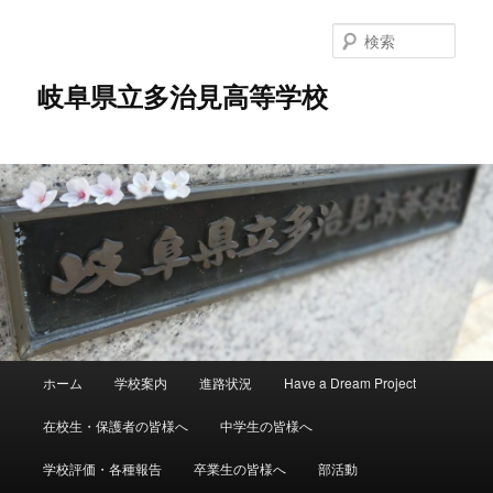
検
索
岐阜県立多治見高等学校
メ
ホーム
学校案内
進路状況
Have a Dream Project
メ
イ
ン
在校生・保護者の皆様へ
中学生の皆様へ
イ
メ
ニ
学校評価・各種報告
卒業生の皆様へ
部活動
ン
ュ