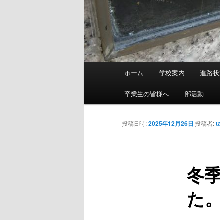
メ
ホーム
学校案内
進路状
メ
イ
ン
卒業生の皆様へ
部活動
イ
メ
ニ
ン
投稿日時:
2025年12月26日
投稿者:
t
ュ
ー
コ
冬
ン
た
テ
ン