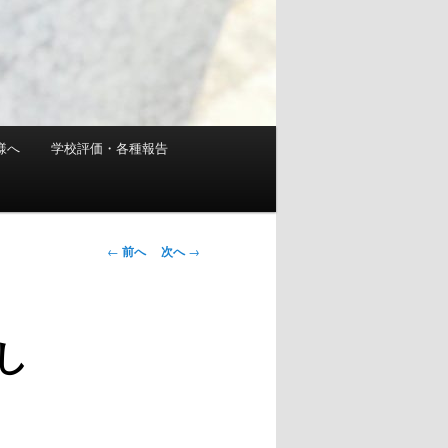
様へ
学校評価・各種報告
投
←
前へ
次へ
→
稿
ナ
ビ
し
ゲ
ー
シ
ョ
ン