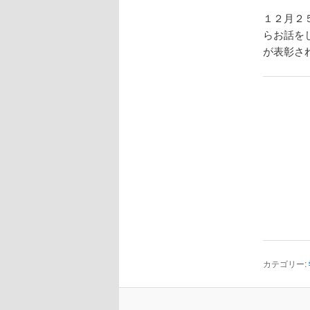
１２月２
ツ
らお話を
が表彰さ
へ
移
動
カテゴリー: