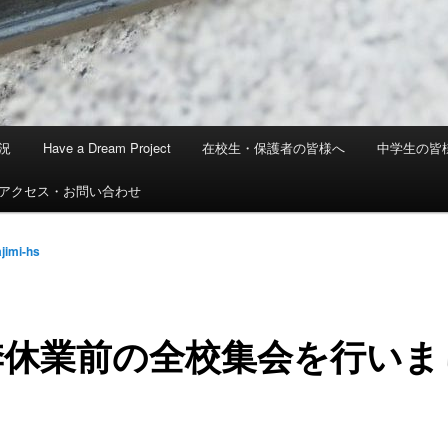
況
Have a Dream Project
在校生・保護者の皆様へ
中学生の皆
アクセス・お問い合わせ
ajimi-hs
季休業前の全校集会を行いま
。