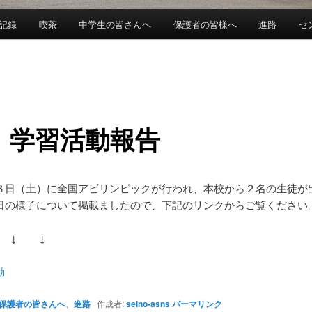
記録
喫茶
中学生の皆さんへ
保護者の皆様へ
進路
セ
 学習活動報告
８日（土）に全国アビリンピックが行われ、本校から２名の生徒が
日の様子について掲載ましたので、下記のリンクからご覧ください
 ↓ ↓
動
保護者の皆さんへ
、
進路
作成者:
seino-asns
パーマリンク