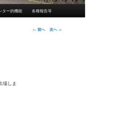
ンター的機能
各種報告等
投
←
前へ
次へ
→
稿
ナ
ビ
ゲ
ー
シ
ョ
出場しま
ン
。