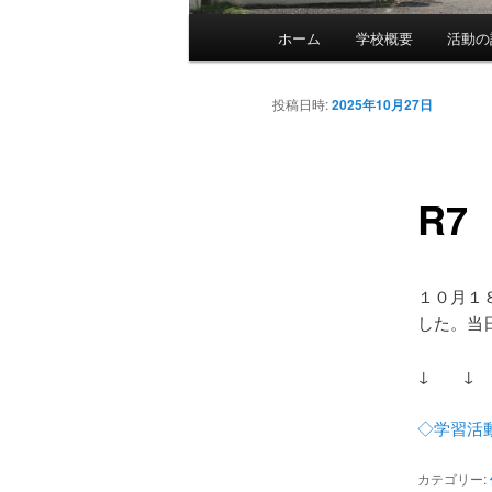
メ
ホーム
学校概要
活動の
メ
イ
ン
イ
メ
投稿日時:
2025年10月27日
ニ
ン
ュ
ー
R7
コ
ン
１０月１
テ
した。当
ン
↓ ↓
ツ
◇学習活
へ
カテゴリー: