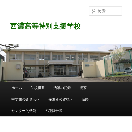
検
索
西濃高等特別支援学校
メ
ホーム
学校概要
活動の記録
喫茶
メ
イ
ン
中学生の皆さんへ
保護者の皆様へ
進路
イ
メ
ニ
センター的機能
各種報告等
ン
ュ
ー
コ