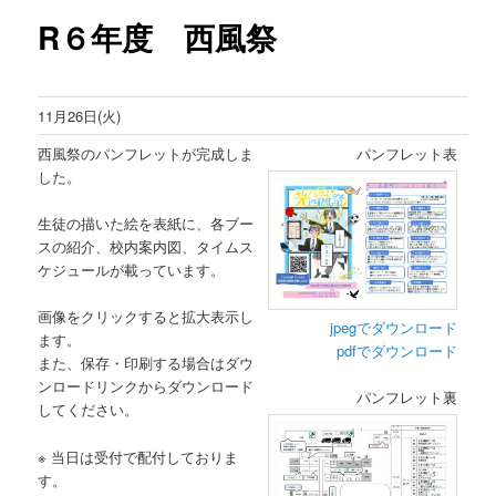
R６年度 西風祭
ン
テ
11月26日(火)
ン
西風祭のパンフレットが完成しま
パンフレット表
ツ
した。
へ
生徒の描いた絵を表紙に、各ブー
スの紹介、校内案内図、タイムス
移
ケジュールが載っています。
動
画像をクリックすると拡大表示し
jpegでダウンロード
ます。
pdfでダウンロード
また、保存・印刷する場合はダウ
ンロードリンクからダウンロード
パンフレット裏
してください。
※ 当日は受付で配付しておりま
す。