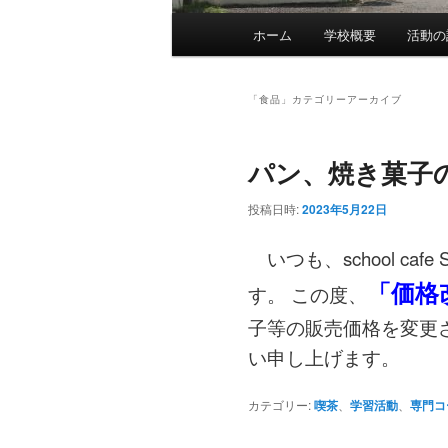
メ
ホーム
学校概要
活動の
メ
サ
イ
ン
イ
ブ
メ
「
食品
」カテゴリーアーカイブ
ニ
ン
コ
ュ
パン、焼き菓子
ー
コ
ン
投稿日時:
2023年5月22日
ン
テ
いつも、school ca
テ
ン
「
価格
す。 この度、
子等の販売価格を変更
ン
ツ
い申し上げます。
ツ
へ
カテゴリー:
喫茶
、
学習活動
、
専門コ
へ
移