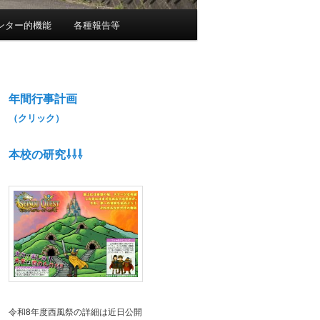
ンター的機能
各種報告等
年間行事計画
（クリック）
本校の研究⇩⇩⇩
令和8年度西風祭の詳細は近日公開