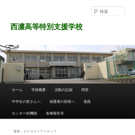
検
索
西濃高等特別支援学校
メ
ホーム
学校概要
活動の記録
喫茶
メ
サ
イ
ン
中学生の皆さんへ
保護者の皆様へ
進路
イ
ブ
メ
ニ
センター的機能
各種報告等
ン
コ
ュ
ー
コ
ン
「
進路
」カテゴリーアーカイブ