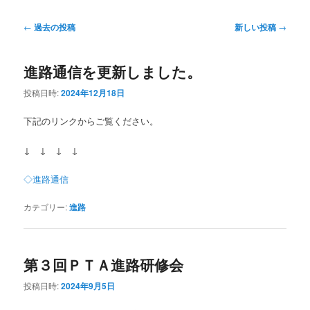
ン
テ
投
←
過去の投稿
新しい投稿
→
稿
テ
ン
ナ
進路通信を更新しました。
ビ
ン
ツ
ゲ
投稿日時:
2024年12月18日
ー
ツ
へ
シ
下記のリンクからご覧ください。
ョ
へ
移
ン
↓ ↓ ↓ ↓
移
動
◇進路通信
動
カテゴリー:
進路
第３回ＰＴＡ進路研修会
投稿日時:
2024年9月5日