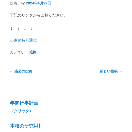
投稿日時:
2024年4月22日
下記のリンクからご覧ください。
↓ ↓ ↓ ↓
◇進路特別通信
カテゴリー:
進路
投
←
過去の投稿
新しい投稿
→
稿
ナ
ビ
ゲ
ー
年間行事計画
シ
（クリック）
ョ
ン
本校の研究⇩⇩⇩