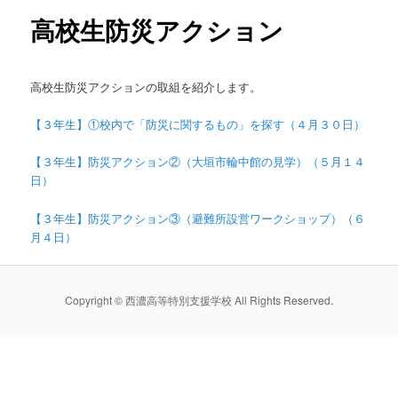
高校生防災アクション
ン
テ
高校生防災アクションの取組を紹介します。
ン
【３年生】①校内で「防災に関するもの」を探す（４月３０日）
ツ
【３年生】防災アクション②（大垣市輪中館の見学）（５月１４
へ
日）
移
【３年生】防災アクション③（避難所設営ワークショップ）（６
月４日）
動
Copyright © 西濃高等特別支援学校 All Rights Reserved.