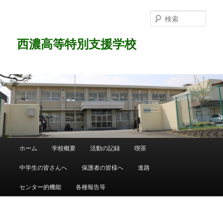
検
索
西濃高等特別支援学校
メ
ホーム
学校概要
活動の記録
喫茶
メ
イ
ン
中学生の皆さんへ
保護者の皆様へ
進路
イ
メ
ニ
センター的機能
各種報告等
ン
ュ
ー
コ