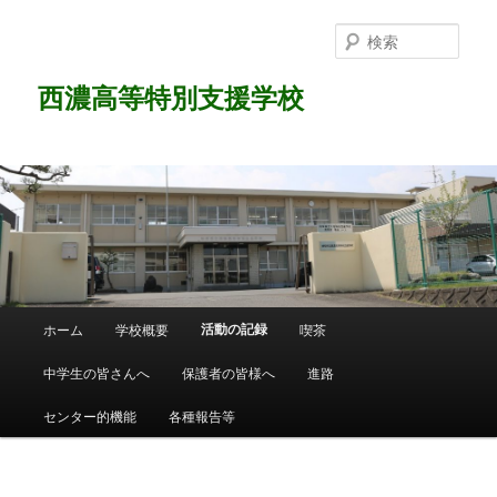
検
索
西濃高等特別支援学校
メ
活動の記録
ホーム
学校概要
喫茶
メ
イ
ン
中学生の皆さんへ
保護者の皆様へ
進路
イ
メ
ニ
センター的機能
各種報告等
ン
ュ
ー
コ