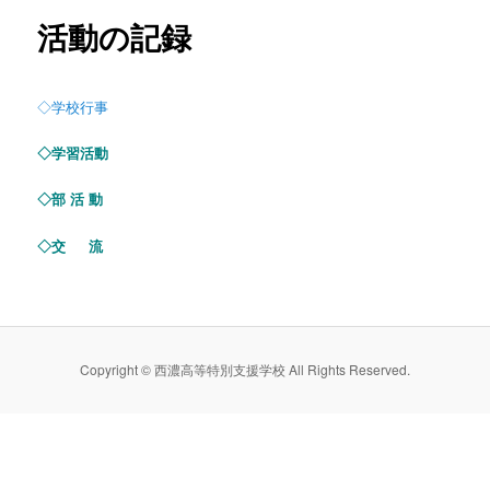
活動の記録
ン
テ
◇学校行事
ン
◇学習活動
ツ
◇部 活 動
へ
◇交 流
移
動
Copyright © 西濃高等特別支援学校 All Rights Reserved.