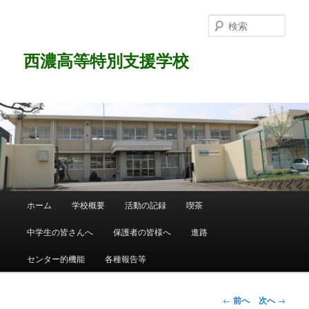
検
索
西濃高等特別支援学校
メ
ホーム
学校概要
活動の記録
喫茶
メ
イ
ン
中学生の皆さんへ
保護者の皆様へ
進路
イ
メ
ニ
センター的機能
各種報告等
ン
ュ
ー
コ
投
←
前へ
次へ
→