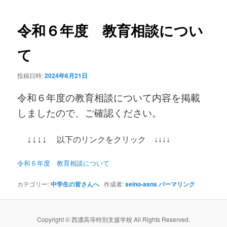
稿
ン
ナ
ビ
令和６年度 教育相談につい
テ
ゲ
ー
て
ン
シ
ョ
投稿日時:
2024年6月21日
ツ
ン
令和６年度の教育相談について内容を掲載
へ
しましたので、ご確認ください。
移
↓↓↓↓
以下のリンクをクリック ↓↓↓↓
動
令和６年度 教育相談について
カテゴリー:
中学生の皆さんへ
作成者:
seino-asns
パーマリンク
Copyright © 西濃高等特別支援学校 All Rights Reserved.