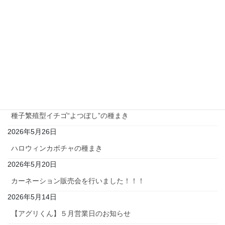
【農業科】ＯＫＢ地域応援私募債（拍手喝債）～中日本カプセ
ル(株)様からの研究機器等のご寄贈～
2026年7月3日
【アグリくん】７・８月営業日のお知らせ
2026年6月25日
【アグリくん】６月営業日のお知らせ
2026年5月27日
種子繁殖型イチゴ“よつぼし”の種まき
2026年5月26日
ハロウィンカボチャの種まき
2026年5月20日
カーネーション販売会を行いました！！！
2026年5月14日
【アグリくん】５月営業日のお知らせ