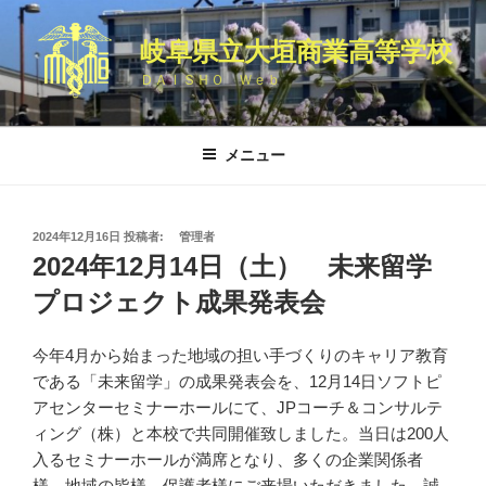
コ
ン
岐阜県立大垣商業高等学校
テ
ＤＡＩＳＨＯ Ｗｅｂ
ン
ツ
へ
メニュー
ス
キ
ッ
投
2024年12月16日
投稿者:
管理者
プ
稿
2024年12月14日（土） 未来留学
日:
プロジェクト成果発表会
今年4月から始まった地域の担い手づくりのキャリア教育
である「未来留学」の成果発表会を、12月14日ソフトピ
アセンターセミナーホールにて、JPコーチ＆コンサルテ
ィング（株）と本校で共同開催致しました。当日は200人
入るセミナーホールが満席となり、多くの企業関係者
様、地域の皆様、保護者様にご来場いただきました。誠