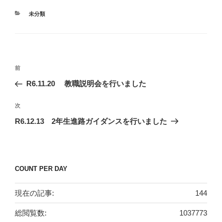
カ
未分類
テ
ゴ
リ
ー
投
前
前
稿
の
R6.11.20 教職説明会を行いました
ナ
投
ビ
稿
次
次
ゲ
の
R6.12.13 2年生進路ガイダンスを行いました
投
ー
稿
シ
ョ
COUNT PER DAY
ン
現在の記事:
144
総閲覧数:
1037773