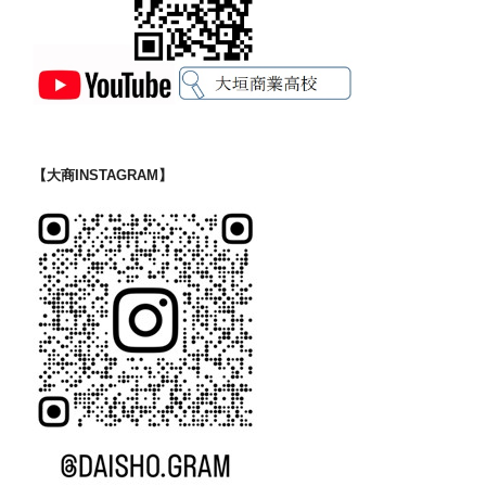
【大商INSTAGRAM】