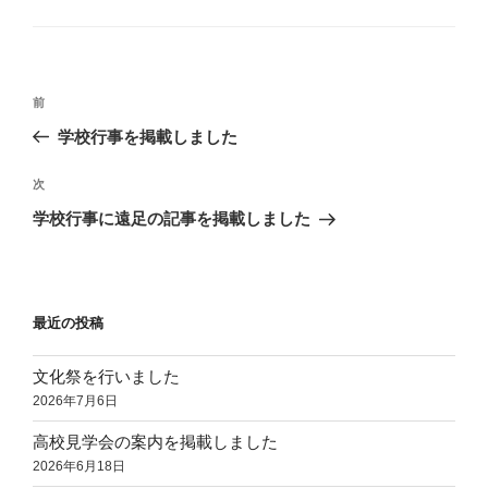
テ
ゴ
リ
ー
投
前
前
稿
の
学校行事を掲載しました
ナ
投
ビ
稿
次
次
ゲ
の
学校行事に遠足の記事を掲載しました
投
ー
稿
シ
ョ
最近の投稿
ン
文化祭を行いました
2026年7月6日
高校見学会の案内を掲載しました
2026年6月18日