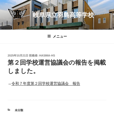
コ
ン
岐阜県立羽島高等学校
テ
ン
ツ
へ
メニュー
ス
キ
ッ
投
2025年10月21日
投稿者:
HASIMA-HS
プ
稿
第２回学校運営協議会の報告を掲載
日:
しました。
→
令和７年度第２回学校運営協議会 報告
カ
未分類