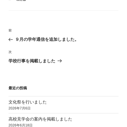
テ
ゴ
リ
ー
投
前
前
稿
の
９月の学年通信を追加しました。
ナ
投
ビ
稿
次
次
ゲ
の
学校行事を掲載しました
投
ー
稿
シ
ョ
最近の投稿
ン
文化祭を行いました
2026年7月6日
高校見学会の案内を掲載しました
2026年6月18日