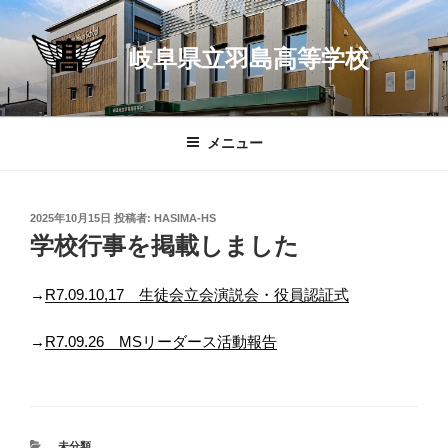
コ
ン
岐阜県立羽島高等学校
テ
ン
ツ
へ
メニュー
ス
キ
ッ
投
2025年10月15日
投稿者:
HASIMA-HS
プ
稿
学校行事を掲載しました
日:
→
R7.09.10,17 生徒会立会演説会・役員認証式
→
R7.09.26 MSリーダース活動報告
カ
未分類