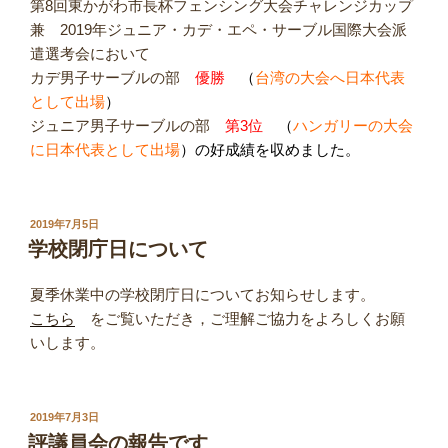
第8回東かがわ市長杯フェンシング大会チャレンジカップ
兼 2019年ジュニア・カデ・エペ・サーブル国際大会派
遣選考会において
カデ男子サーブルの部
優勝
（
台湾の大会へ日本代表
として出場
）
ジュニア男子サーブルの部
第3位
（
ハンガリーの大会
に日本代表として出場
）の好成績を収めました。
投
2019年7月5日
稿
学校閉庁日について
日:
夏季休業中の学校閉庁日についてお知らせします。
こちら
をご覧いただき，ご理解ご協力をよろしくお願
いします。
投
2019年7月3日
稿
評議員会の報告です