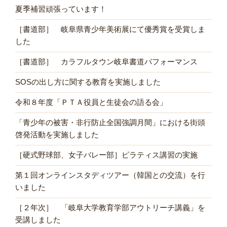
夏季補習頑張っています！
［書道部］ 岐阜県青少年美術展にて優秀賞を受賞しま
した
［書道部］ カラフルタウン岐阜書道パフォーマンス
SOSの出し方に関する教育を実施しました
令和８年度「ＰＴＡ役員と生徒会の語る会」
「青少年の被害・非行防止全国強調月間」における街頭
啓発活動を実施しました
［硬式野球部、女子バレー部］ピラティス講習の実施
第１回オンラインスタディツアー（韓国との交流）を行
いました
［２年次］ 「岐阜大学教育学部アウトリーチ講義」を
受講しました