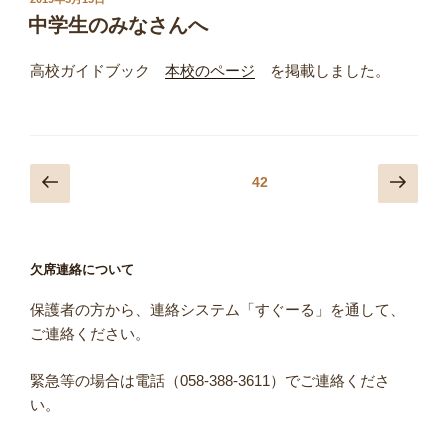
稿
中学生のみなさんへ
日:
高校ガイドブック
本校のページ
を掲載しました。
投
前
次
固定ページ
42
の
の
稿
ペ
ペ
ナ
ー
ー
ビ
欠席連絡について
ジ
ジ
ゲ
保護者の方から、連絡システム「すぐーる」を通して、
ー
ご連絡ください。
シ
ョ
緊急等の場合は電話（058-388-3611）でご連絡くださ
ン
い。