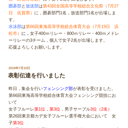
囲碁部
と
放送部
は
第43回全国高等学校総合文化祭（7月27
日 佐賀県）
に，囲碁部門1名，放送部門1名が出場しま
す。
水泳部
は
第66回東海高等学校総合体育大会（7月19日 浜
松市）
に，
女子400ｍリレー・800ｍリレー・400ｍメドレ
ーリレーの3チーム，個人で女子2名が出場します。
応援よろしくお願いします。
投
2019年7月10日
稿
表彰伝達を行いました
日:
昨日，集会を行い
フェンシング部
が表彰を受けました。
第66回東海高等学校総合体育大会フェンシング競技にお
いて
女子フルーレ
第1位
，
第3位
，男子サーブル
3位（2名）
第26回東京都カデ女子フルーレ選手権大会において 女
子
第3位