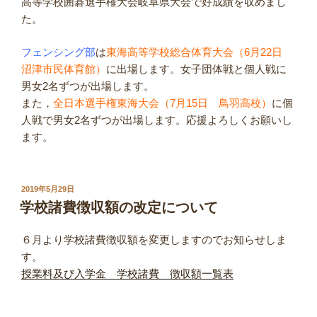
高等学校囲碁選手権大会岐阜県大会で好成績を収めまし
た。
フェンシング部
は
東海高等学校総合体育大会（6月22日
沼津市民体育館）
に出場します。女子団体戦と個人戦に
男女2名ずつが出場します。
また，
全日本選手権東海大会（7月15日 鳥羽高校）
に個
人戦で男女2名ずつが出場します。応援よろしくお願いし
ます。
投
2019年5月29日
稿
学校諸費徴収額の改定について
日:
６月より学校諸費徴収額を変更しますのでお知らせしま
す。
授業料及び入学金 学校諸費 徴収額一覧表