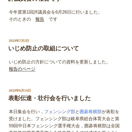
日:
今年度第1回評議員会を6月26日に行いました。
そのときの
報告
です
投
2019年7月2日
稿
いじめ防止の取組について
日:
いじめ防止の方針についての資料を更新しました。
報告のページ
投
2019年6月14日
稿
表彰伝達・壮行会を行いました
日:
本日集会を行い，
フェンシング部
と
囲碁将棋部
が表彰を
受けました。フェンシング部は岐阜県総合体育大会と第
59回中日本フェンシング選手権大会，囲碁将棋部は全国