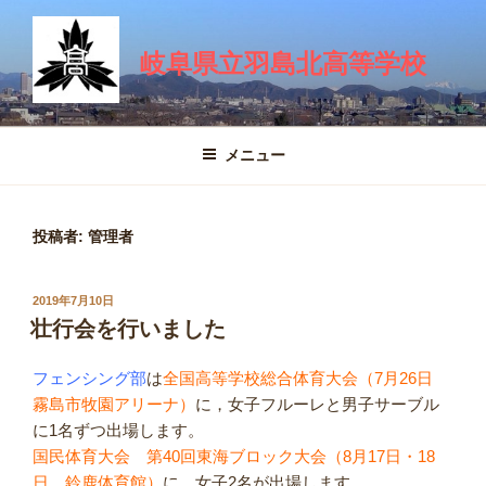
コ
ン
岐阜県立羽島北高等学校
テ
ン
ツ
へ
メニュー
ス
キ
ッ
投稿者:
管理者
プ
投
2019年7月10日
稿
壮行会を行いました
日:
フェンシング部
は
全国高等学校総合体育大会（7月26日
霧島市牧園アリーナ）
に，女子フルーレと男子サーブル
に1名ずつ出場します。
国民体育大会 第40回東海ブロック大会（8月17日・18
日 鈴鹿体育館）
に，女子2名が出場します。