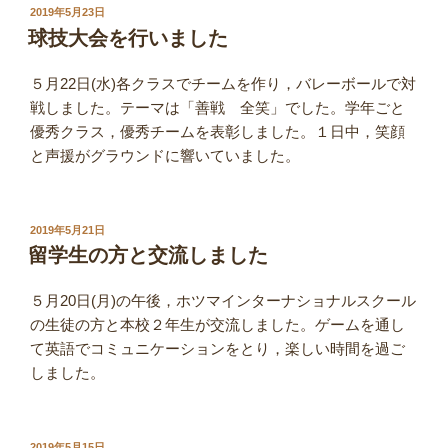
投
2019年5月23日
稿
球技大会を行いました
日:
５月22日(水)各クラスでチームを作り，バレーボールで対
戦しました。テーマは「善戦 全笑」でした。学年ごと
優秀クラス，優秀チームを表彰しました。１日中，笑顔
と声援がグラウンドに響いていました。
投
2019年5月21日
稿
留学生の方と交流しました
日:
５月20日(月)の午後，ホツマインターナショナルスクール
の生徒の方と本校２年生が交流しました。ゲームを通し
て英語でコミュニケーションをとり，楽しい時間を過ご
しました。
投
2019年5月15日