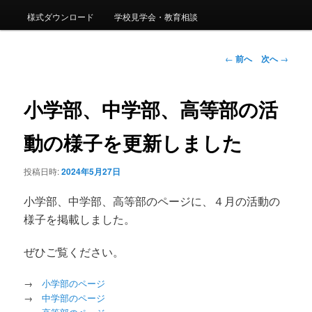
様式ダウンロード
学校見学会・教育相談
ン
投
←
前へ
次へ
→
テ
稿
ナ
ン
ビ
小学部、中学部、高等部の活
ゲ
ツ
ー
動の様子を更新しました
シ
へ
ョ
投稿日時:
2024年5月27日
ン
移
小学部、中学部、高等部のページに、４月の活動の
動
様子を掲載しました。
ぜひご覧ください。
→
小学部のページ
→
中学部のページ