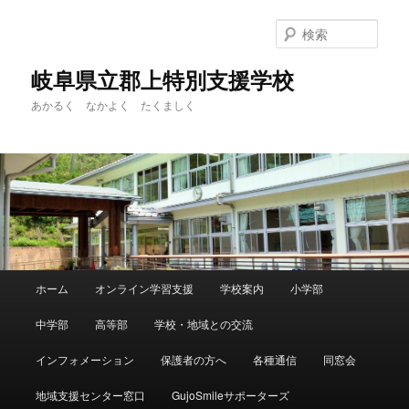
検
索
岐阜県立郡上特別支援学校
あかるく なかよく たくましく
メ
ホーム
オンライン学習支援
学校案内
小学部
メ
イ
ン
中学部
高等部
学校・地域との交流
イ
メ
ニ
インフォメーション
保護者の方へ
各種通信
同窓会
ン
ュ
ー
地域支援センター窓口
GujoSmileサポーターズ
コ