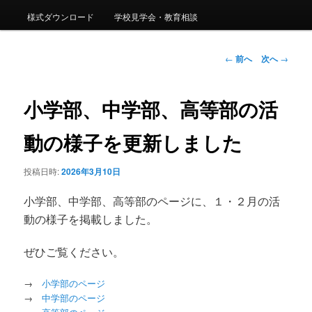
様式ダウンロード
学校見学会・教育相談
ン
投
←
前へ
次へ
→
テ
稿
ナ
ン
ビ
小学部、中学部、高等部の活
ゲ
ツ
ー
動の様子を更新しました
シ
へ
ョ
投稿日時:
2026年3月10日
ン
移
小学部、中学部、高等部のページに、１・２月の活
動
動の様子を掲載しました。
ぜひご覧ください。
→
小学部のページ
→
中学部のページ