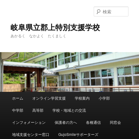
検
索
岐阜県立郡上特別支援学校
あかるく なかよく たくましく
メ
ホーム
オンライン学習支援
学校案内
小学部
メ
イ
ン
中学部
高等部
学校・地域との交流
イ
メ
ニ
インフォメーション
保護者の方へ
各種通信
同窓会
ン
ュ
ー
地域支援センター窓口
GujoSmileサポーターズ
コ