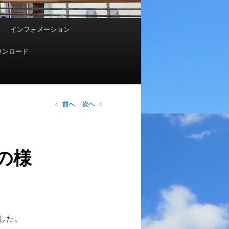
インフォメーション
ウンロード
投
←
前へ
次へ
→
稿
ナ
ビ
の様
ゲ
ー
シ
ョ
ン
した。