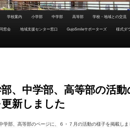
学校案内
小学部
中学部
高等部
学校・地域との交流
同窓会
地域支援センター窓口
GujoSmileサポーターズ
様式ダ
学部、中学部、高等部の活動
を更新しました
中学部、高等部のページに、６・７月の活動の様子を掲載しま