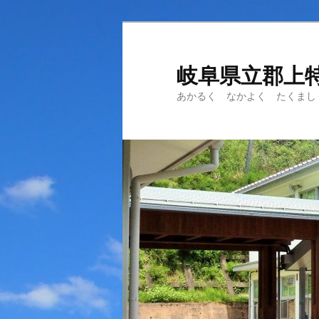
岐阜県立郡上
あかるく なかよく たくまし