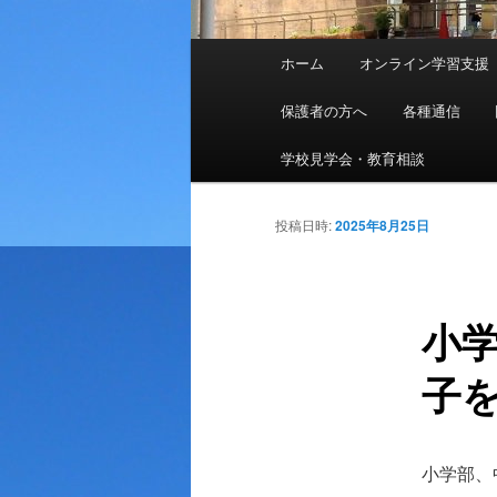
メ
ホーム
オンライン学習支援
メ
イ
ン
保護者の方へ
各種通信
イ
メ
ニ
学校見学会・教育相談
ン
ュ
ー
投稿日時:
2025年8月25日
コ
ン
小
テ
子
ン
ツ
小学部、