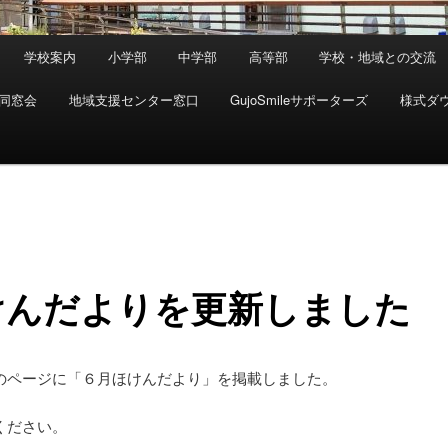
学校案内
小学部
中学部
高等部
学校・地域との交流
同窓会
地域支援センター窓口
GujoSmileサポーターズ
様式ダ
けんだよりを更新しました
のページに「６月ほけんだより」を掲載しました。
ください。