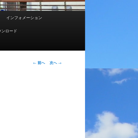
インフォメーション
ウンロード
投
←
前へ
次へ
→
稿
ナ
ビ
ゲ
ー
シ
ョ
ン