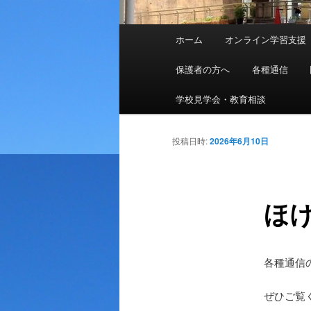
メ
ホーム
オンライン学習支援
メ
イ
ン
保護者の方へ
各種通信
イ
メ
ニ
学校見学会・教育相談
ン
ュ
ー
投稿日時:
2026年6月10日
コ
ン
ほ
テ
ン
各種通信
ツ
ぜひご覧