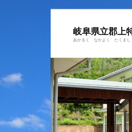
岐阜県立郡上
あかるく なかよく たくまし