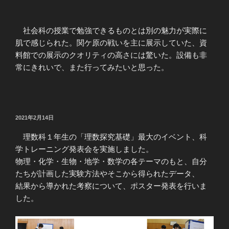
社会科の授業で勉強できるものとは別の魅力が実際に
肌で感じられた。関ケ原の戦いを主に展示していた、資
料館での展示のクオリティの高さには驚いた。設備も非
常にきれいで、また行ってみたいと思った。
投
2021年2月14日
稿
日:
理数科１年生の「理数探究基礎」最大のイベント、科
学トレーニング発表会を実施しました。
物理・化学・生物・地学・数学の各テーマのもと、自分
たちが計画した実験方法やそこから得られたデータ、
結果から導かれた考察について、ポスター発表を行いま
した。