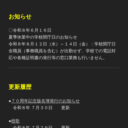
ジ
ゲ
ー
お知らせ
シ
ョ
〇令和８年６月１６日
ン
夏季休業中の学校閉庁日のお知らせ
令和８年８月１２日（水）～１４日（金）：学校閉庁日
全職員（事務職員を含む）が出勤せず、学校での電話対
応や各種証明書の発行等の窓口業務も行いません。
更新履歴
●
７０周年記念版名簿発行のお知らせ
令和８年 ７月３０日 更新
●
校歌
令和８年 ７月２９日 更新