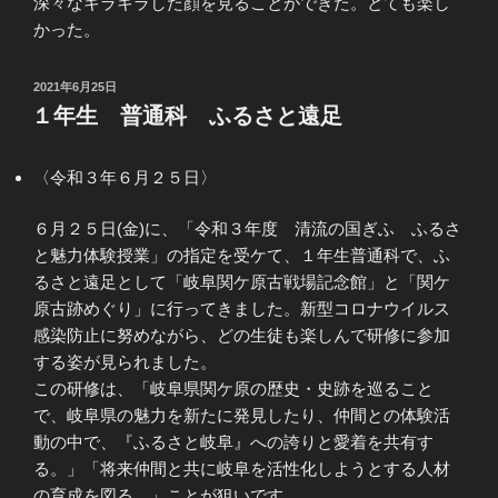
深々なキラキラした顔を見ることができた。とても楽し
かった。
投
2021年6月25日
稿
１年生 普通科 ふるさと遠足
日:
〈令和３年６月２５日〉
６月２５日(金)に、「令和３年度 清流の国ぎふ ふるさ
と魅力体験授業」の指定を受ケて、１年生普通科で、ふ
るさと遠足として「岐阜関ケ原古戦場記念館」と「関ケ
原古跡めぐり」に行ってきました。新型コロナウイルス
感染防止に努めながら、どの生徒も楽しんで研修に参加
する姿が見られました。
この研修は、「岐阜県関ケ原の歴史・史跡を巡ること
で、岐阜県の魅力を新たに発見したり、仲間との体験活
動の中で、『ふるさと岐阜』への誇りと愛着を共有す
る。」「将来仲間と共に岐阜を活性化しようとする人材
の育成を図る。」ことが狙いです。