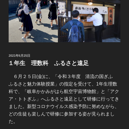
投
2021年6月25日
稿
１年生 理数科 ふるさと遠足
日:
６月２５日(金)に、「令和３年度 清流の国ぎふ
ふるさと魅力体験授業」の指定を受けて、1年生理数
科で、「岐阜かかみがはら航空宇宙博物館」と「アク
ア・トトぎふ」へふるさと遠足として研修に行ってき
ました。新型コロナウイルス感染予防に努めながら、
どの生徒も楽しんで研修に参加する姿が見られまし
た。