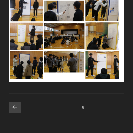
投
前
固定ページ
6
の
稿
ペ
ナ
ー
ビ