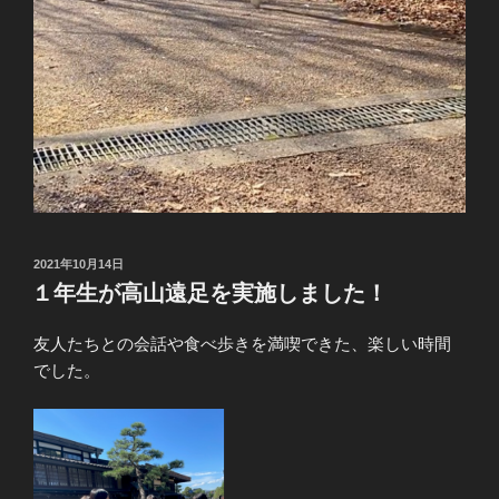
投
2021年10月14日
稿
１年生が高山遠足を実施しました！
日:
友人たちとの会話や食べ歩きを満喫できた、楽しい時間
でした。