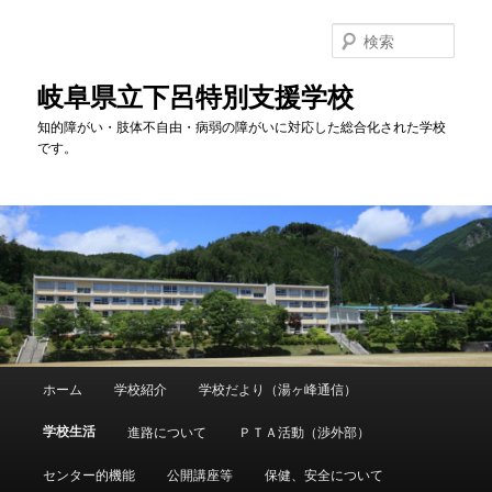
検
索
岐阜県立下呂特別支援学校
知的障がい・肢体不自由・病弱の障がいに対応した総合化された学校
です。
メ
ホーム
学校紹介
学校だより（湯ヶ峰通信）
メ
イ
ン
学校生活
進路について
ＰＴＡ活動（渉外部）
イ
メ
ニ
センター的機能
公開講座等
保健、安全について
ン