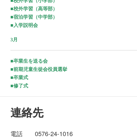
■
校外学習（小学部）
■校外学習（高等部）
■宿泊学習（中学部）
■入学説明会
3月
■
卒業生を送る会
■前期児童生徒会役員選挙
■卒業式
■修了式
連絡先
電話 0576-24-1016