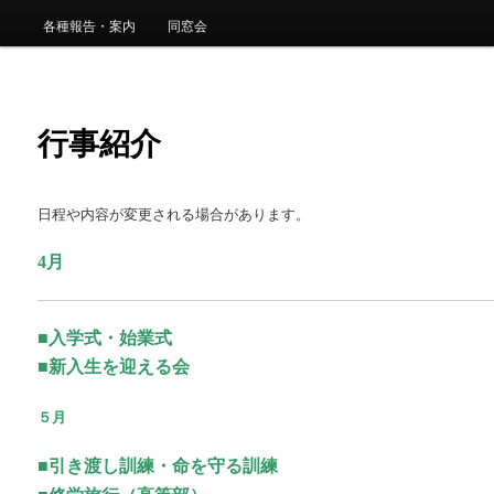
ュ
ー
各種報告・案内
同窓会
コ
ン
行事紹介
テ
ン
日程や内容が変更される場合があります。
ツ
4月
へ
移
■入学式・始業式
■新入生を迎える会
動
５月
■引き渡し訓練・命を守る訓練