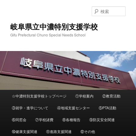
検
索
岐阜県立中濃特別支援学校
Gifu Prefectural Chuno Special Needs School
メ
☆中濃特別支援学校トップページ
①学校案内
②教育活動
メ
イ
ン
③就学・進学について
④地域支援センター
⑤PTA活動
イ
メ
ニ
⑥同窓会
⑦学校諸費
⑧各種報告
⑨防災安全関連
ン
ュ
ー
⑩健康支援関連
⑪進路支援関連
⑫その他
コ