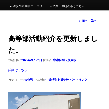
★当校作成 学習用アプリ
☆欠席・遅刻連絡はこちら
ン
投
←
前へ
次へ
→
テ
稿
ナ
ン
ビ
高等部活動紹介を更新しまし
ゲ
ツ
ー
た。
シ
へ
ョ
投稿日時:
2025年9月22日
投稿者:
中濃特別支援学校
ン
移
詳細はこちら
動
カテゴリー:
未分類
作成者:
中濃特別支援学校
パーマリンク