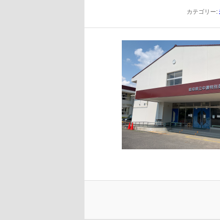
へ
カテゴリー:
移
動