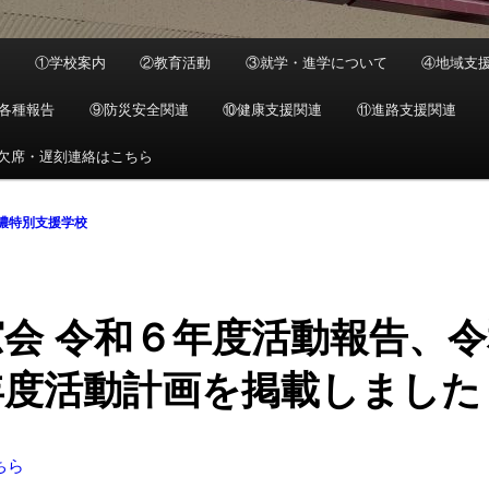
ジ
①学校案内
②教育活動
③就学・進学について
④地域支
各種報告
⑨防災安全関連
⑩健康支援関連
⑪進路支援関連
欠席・遅刻連絡はこちら
濃特別支援学校
窓会 令和６年度活動報告、令
年度活動計画を掲載しました
ちら