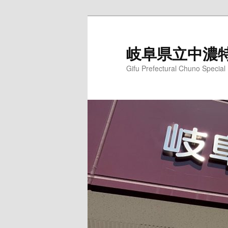
岐阜県立中濃
Gifu Prefectural Chuno Specia