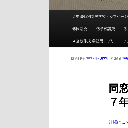
メ
☆中濃特別支援学校トップペー
メ
イ
ン
⑥同窓会
⑦学校諸費
⑧
イ
メ
ニ
★当校作成 学習用アプリ
☆
ン
ュ
ー
投稿日時:
2025年7月31日
投稿者:
中
コ
ン
同
テ
７
ン
ツ
詳細はこ