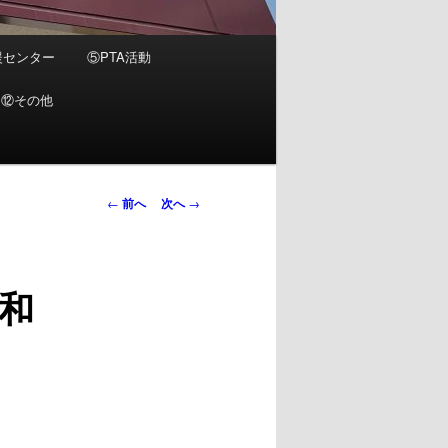
援センター
⑤PTA活動
⑫その他
投
←
前へ
次へ
→
稿
ナ
ビ
和
ゲ
ー
シ
ョ
ン