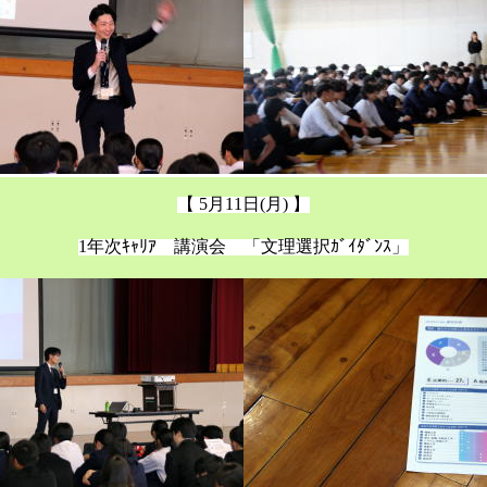
【 5月11日(月) 】
1年次ｷｬﾘｱ 講演会 「文理選択ｶﾞｲﾀﾞﾝｽ」