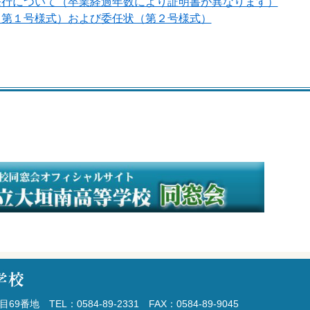
発行について（卒業経過年数により証明書が異なります）
（第１号様式）および委任状（第２号様式）
番地 TEL：0584-89-2331 FAX：0584-89-9045